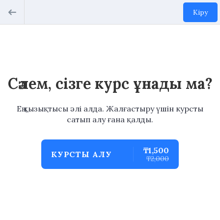
Кіру
Сәлем, сізге курс ұнады ма?
Ең қызықтысы әлі алда. Жалғастыру үшін курсты
сатып алу ғана қалды.
₸1,500
КУРСТЫ АЛУ
₸2,000