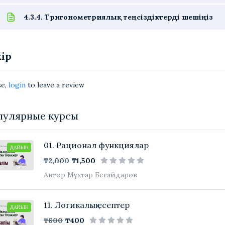
4.3.4. Тригонометриялық теңсіздіктерді шешіңіз
кір
se,
login
to leave a review
пулярные курсы
01. Рационал функциялар
ДАЙЫН
₸2,000
₸1,500
Автор Мұхтар Бегайдаров
11. Логикалық есептер
ДАЙЫН
₸600
₸400