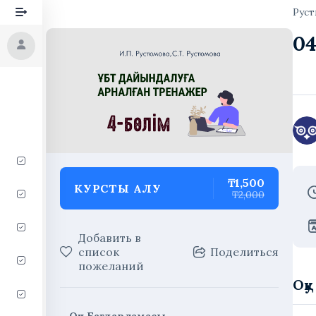
Рус
0
₸1,500
КУРСТЫ АЛУ
₸2,000
Добавить в
список
Поделиться
пожеланий
Оқ
Оқу Бағдарламасы