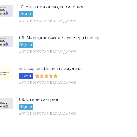
10. Аналитикалық геометрия
₸500
АВТОР МҰХТАР БЕГАЙДАРОВ
06. Мәтіндік мәселе есептерді шешу
₸1,500
АВТОР МҰХТАР БЕГАЙДАРОВ
ustaz.qazmath.net нұсқаулығы
Тегін
АВТОР МҰХТАР БЕГАЙДАРОВ
09. Стереометрия
₸1,500
АВТОР МҰХТАР БЕГАЙДАРОВ