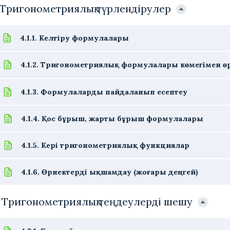
. Тригонометриялық түрлендірулер
4.1.1. Келтіру формулалары
4.1.2. Тригонометриялық формулалары көмегімен ө
4.1.3. Формулаларды пайдаланып есептеу
4.1.4. Қос бұрыш, жарты бұрыш формулалары
4.1.5. Кері тригонометриялық функциялар
4.1.6. Өрнектерді ықшамдау (жоғары деңгей)
. Тригонометриялық теңдеулерді шешу