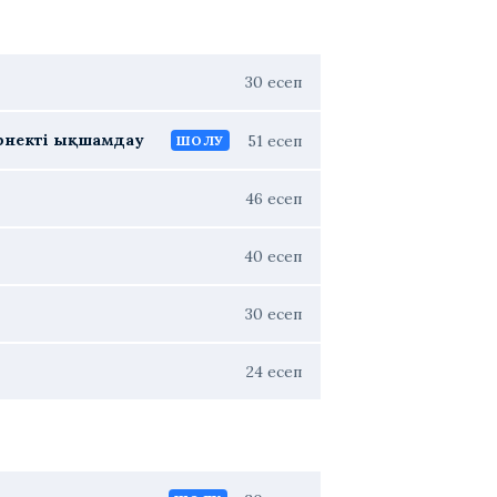
30 есеп
рнекті ықшамдау
51 есеп
ШОЛУ
46 есеп
40 есеп
30 есеп
24 есеп