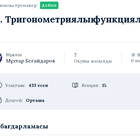
тюмова тренажер
ДАЙЫН
4. Тригонометриялық функция
Мұғалім
7
Мұхтар Бегайдаров
0 пі
Оқушы
жазылды
Ұзақтығы
:
433 есеп
Лекция
:
15
Деңгей
:
Орташа
у бағдарламасы