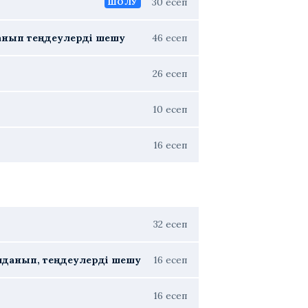
30 есеп
ШОЛУ
данып теңдеулерді шешу
46 есеп
26 есеп
10 есеп
16 есеп
32 есеп
лданып, теңдеулерді шешу
16 есеп
16 есеп