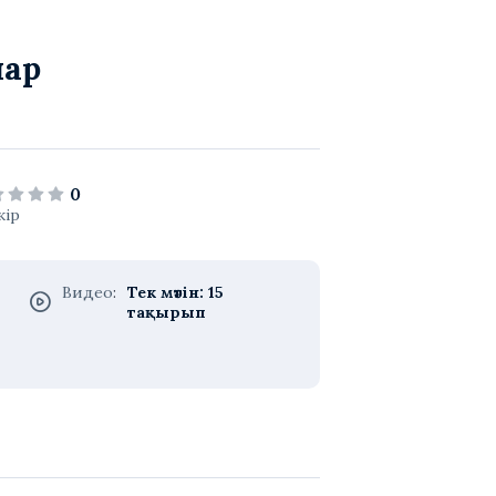
лар
0
кір
Видео
:
Тек мәтін: 15
тақырып