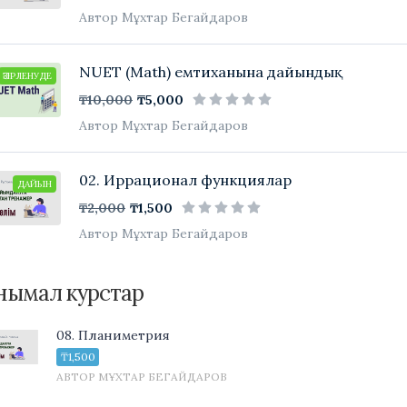
Автор Мұхтар Бегайдаров
NUET (Math) емтиханына дайындық
ӘЗІРЛЕНУДЕ
₸10,000
₸5,000
Автор Мұхтар Бегайдаров
02. Иррационал функциялар
ДАЙЫН
₸2,000
₸1,500
Автор Мұхтар Бегайдаров
нымал курстар
08. Планиметрия
₸1,500
АВТОР МҰХТАР БЕГАЙДАРОВ