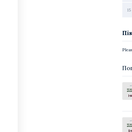
15
Пі
Plea
По