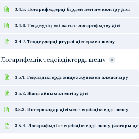
3.4.5. Логарифмдерді бірдей негізге келтіру әдісі
3.4.6. Теңдеудің екі жағын логарифмдеу әдісі
3.4.7. Теңдеулерді әртүрлі әдістермен шешу
. Логарифмдік теңсіздіктерді шешу
3.5.1. Теңсіздіктерді мәндес жүйемен алмастыру
3.5.2. Жаңа айнымал енгізу әдісі
3.5.3. Интервалдар әдісімен теңсіздіктерді шешу
3.5.4. Логарифмдік теңсіздіктерді шешу (жоғары де