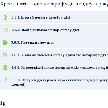
. Көрсеткіштік және логарифмдік теңдеулер 
3.6.1. Бірдей негізге келтіру әдісі
3.6.2. Жаңа айнымалылар енгізу әдісі
3.6.3. Потенцирлеу әдісі
3.6.4. Жаңа айнымалы енгізу арқылы логарифмдік
3.6.5. Көрсеткіштік және логарифмдік теңдеулер жү
3.6.6. Әртүрлі әдістермен көрсеткіштік теңдеулер 
деңгей)
кір