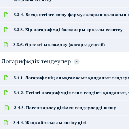
3.3.4. Басқа негізге көшу формулаларын қолданып 
3.3.5. Бір логарифмді басқалары арқылы есептеу
3.3.6. Өрнекті ықшамдау (жоғары деңгей)
. Логарифмдік теңдеулер
3.4.1. Логарифмнің анықтамасын қолданып теңдеу
3.4.2. Негізгі логарифмдік тепе-теңдікті қолданып
3.4.3. Потенцирлеу әдісімен теңдеулерді шешу
3.4.4. Жаңа айнымалы енгізу әдісі