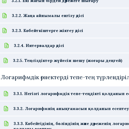
3.2.1. Екі жағын бірдей дәрежеге шығару
3.2.2. Жаңа айнымалы енгізу әдісі
3.2.3. Көбейткіштерге жіктеу әдісі
3.2.4. Интервалдар әдісі
3.2.5. Теңсіздіктер жүйесін шешу (жоғары деңгей)
. Логарифмдік өрнектерді тепе-тең түрлендірі
3.3.1. Негізгі логарифмдік тепе-теңдікті қолданып 
3.3.2. Логарифмнің анықтамасын қолданып есептеу
3.3.3. Көбейтідінің, бөліндінің және дәреженің ло
қолданы есептеу