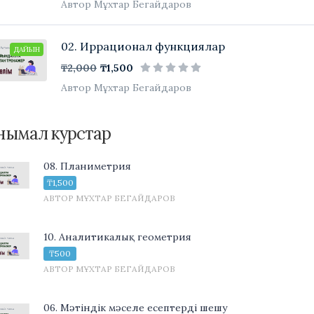
Автор Мұхтар Бегайдаров
02. Иррационал функциялар
ДАЙЫН
₸2,000
₸1,500
Автор Мұхтар Бегайдаров
нымал курстар
08. Планиметрия
₸1,500
АВТОР МҰХТАР БЕГАЙДАРОВ
10. Аналитикалық геометрия
₸500
АВТОР МҰХТАР БЕГАЙДАРОВ
06. Мәтіндік мәселе есептерді шешу