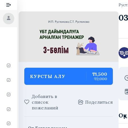
Рус
03
₸1,500
КУРСТЫ АЛУ
₸2,000
Добавить в
список
Поделиться
пожеланий
Оқ
Оқу Бағдарламасы