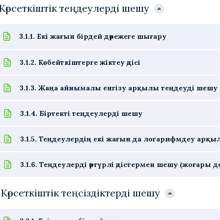
. Көрсеткіштік теңдеулерді шешу
3.1.1. Екі жағын бірдей дәрежеге шығару
3.1.2. Көбейткіштерге жіктеу әдісі
3.1.3. Жаңа айнымалы енгізу арқылы теңдеуді шешу
3.1.4. Біртекті теңдеулерді шешу
3.1.5. Теңдеулердің екі жағын да логарифмдеу арқ
3.1.6. Теңдеулерді әртүрлі әдістермен шешу (жоғары д
. Көрсеткіштік теңсіздіктерді шешу