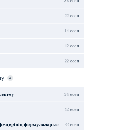
35 есеп
22 есеп
14 есеп
12 есеп
22 есеп
лу
есептеу
34 есеп
12 есеп
гарифмдерінің формулаларын
32 есеп