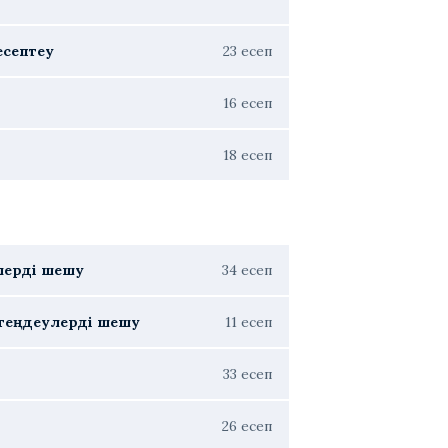
есептеу
23 есеп
16 есеп
18 есеп
лерді шешу
34 есеп
, теңдеулерді шешу
11 есеп
33 есеп
26 есеп