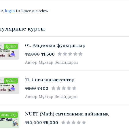
se,
login
to leave a review
пулярные курсы
01. Рационал функциялар
ДАЙЫН
₸2,000
₸1,500
Автор Мұхтар Бегайдаров
11. Логикалық есептер
ДАЙЫН
₸600
₸400
Автор Мұхтар Бегайдаров
NUET (Math) емтиханына дайындық
ӘЗІРЛЕНУДЕ
₸10,000
₸5,000