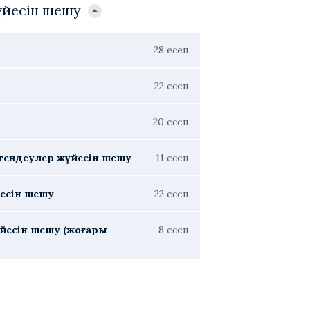
жүйесін шешу
28 есеп
22 есеп
20 есеп
 теңдеулер жүйесін шешу
11 есеп
йесін шешу
22 есеп
жүйесін шешу (жоғары
8 есеп