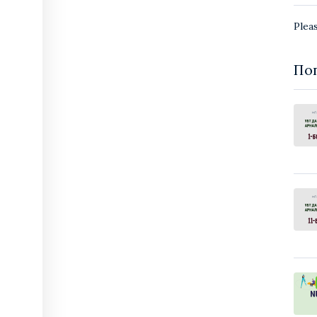
Plea
По