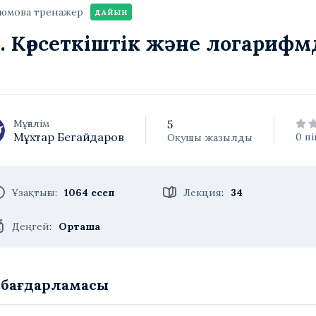
тюмова тренажер
ДАЙЫН
. Көрсеткіштік және логарифм
Мұғалім
5
Мұхтар Бегайдаров
0 пі
Оқушы
жазылды
Ұзақтығы
:
1064 есеп
Лекция
:
34
Деңгей
:
Орташа
у бағдарламасы