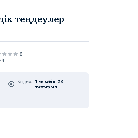
дік теңдеулер
0
кір
Видео
:
Тек мәтін: 28
тақырып